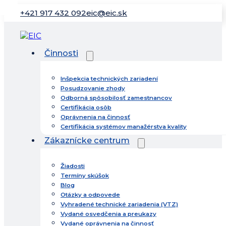
+421 917 432 092
eic@eic.sk
Činnosti
Inšpekcia technických zariadení
Posudzovanie zhody
Odborná spôsobilosť zamestnancov
Certifikácia osôb
Oprávnenia na činnosť
Certifikácia systémov manažérstva kvality
Zákaznícke centrum
Žiadosti
Termíny skúšok
Blog
Otázky a odpovede
Vyhradené technické zariadenia (VTZ)
Vydané osvedčenia a preukazy
Vydané oprávnenia na činnosť