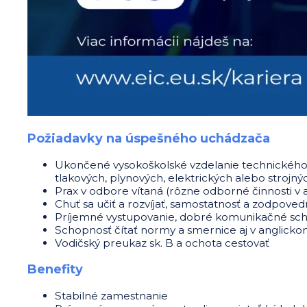
Požiadavky na úspešného uchádzača
Ukončené vysokoškolské vzdelanie technického 
tlakových, plynových, elektrických alebo strojný
Prax v odbore vítaná (rôzne odborné činnosti v
Chuť sa učiť a rozvíjať, samostatnosť a zodpov
Príjemné vystupovanie, dobré komunikačné scho
Schopnosť čítať normy a smernice aj v anglicko
Vodičský preukaz sk. B a ochota cestovať
Benefity
Stabilné zamestnanie