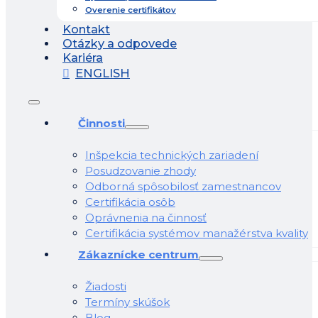
Overenie certifikátov
Kontakt
Otázky a odpovede
Kariéra
ENGLISH
Činnosti
Inšpekcia technických zariadení
Posudzovanie zhody
Odborná spôsobilosť zamestnancov
Certifikácia osôb
Oprávnenia na činnosť
Certifikácia systémov manažérstva kvality
Zákaznícke centrum
Žiadosti
Termíny skúšok
Blog