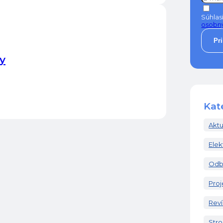
Súhlas
osobn
Pr
y
Kat
Aktua
Elek
Odb
Pro
Reví
Stro