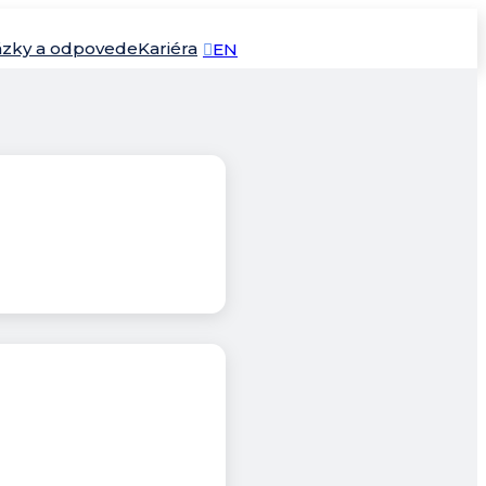
ázky a odpovede
Kariéra
EN