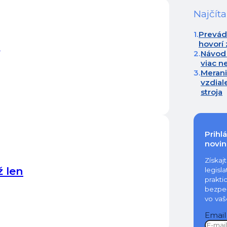
Najčíta
1.
Prevádz
hovorí 
2.
Návod 
viac n
3.
Meran
vzdial
stroja
Prihl
novin
Získaj
ž len
legisl
prakti
bezpe
vo vaš
Email