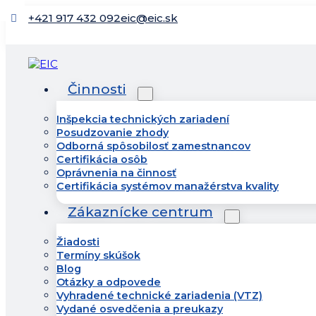
+421 917 432 092
eic@eic.sk
Činnosti
Inšpekcia technických zariadení
Posudzovanie zhody
Odborná spôsobilosť zamestnancov
Certifikácia osôb
Oprávnenia na činnosť
Certifikácia systémov manažérstva kvality
Zákaznícke centrum
Žiadosti
Termíny skúšok
Blog
Otázky a odpovede
Vyhradené technické zariadenia (VTZ)
Vydané osvedčenia a preukazy