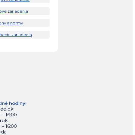
ové zariadenia
ony a normy
hacie zariadenia
dné hodiny:
delok
 – 16:00
rok
 – 16:00
eda