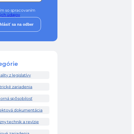
ím so spracovaním
ých údajov
ihlásiť sa na odber
egórie
lity z legislatívy
trické zariadenia
orná spôsobilosť
jektová dokumentácia
zny technik a revízie
jové zariadenia