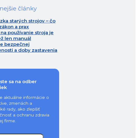
nejšie články
ka starých strojov – čo
zákon a prax
na používanie stroja je
ež len manuál
ie bezpečnej
enosti a doby zastavenia
áste sa na odber
iek
te aktuálne informácie o
atíve, zmenách a
cké rady, ako zlepšiť
čnosť a ochranu zdravia
ej firme.