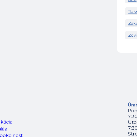
Tlak
Zák
Zdví
Úra
Pon
7:30
ikácia
Uto
7:30
lity
Str
pokojnosti