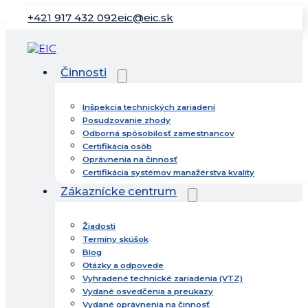
+421 917 432 092
eic@eic.sk
Činnosti
Inšpekcia technických zariadení
Posudzovanie zhody
Odborná spôsobilosť zamestnancov
Certifikácia osôb
Oprávnenia na činnosť
Certifikácia systémov manažérstva kvality
Zákaznícke centrum
Žiadosti
Termíny skúšok
Blog
Otázky a odpovede
Vyhradené technické zariadenia (VTZ)
Vydané osvedčenia a preukazy
Vydané oprávnenia na činnosť