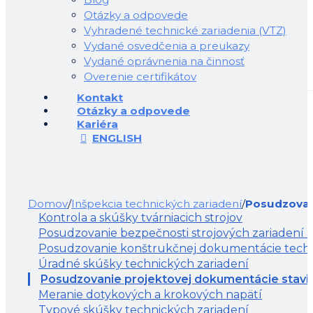
Otázky a odpovede
Vyhradené technické zariadenia (VTZ)
Vydané osvedčenia a preukazy
Vydané oprávnenia na činnosť
Overenie certifikátov
Kontakt
Otázky a odpovede
Kariéra
ENGLISH
Domov
/
Inšpekcia technických zariadení
/
Posudzovan
Kontrola a skúšky tvárniacich strojov
Posudzovanie bezpečnosti strojových zariadení a
Posudzovanie konštrukčnej dokumentácie techn
Úradné skúšky technických zariadení
Posudzovanie projektovej dokumentácie stavi
Meranie dotykových a krokových napätí
Typové skúšky technických zariadení