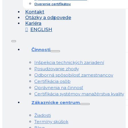
Overenie certifikátov
Kontakt
Otázky a odpovede
Kariéra
ENGLISH
Činnosti
Inšpekcia technických zariadení
Posudzovanie zhody
Odborná spôsobilosť zamestnancov
Certifikácia osôb
Oprávnenia na činnosť
Certifikácia systémov manažérstva kvality
Zákaznícke centrum
Žiadosti
Termíny skúšok
Blog