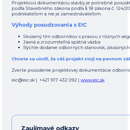
Projektovú dokumentáciu stavby je potrebné posúdiť 
podľa Stavebného zákona podľa § 18 zákona č. 124/2006 
podnikateľom a nie je zamestnávateľom.
Výhody posudzovania s EIC
Skúsený tím odborníkov s praxou z rôznych se
Jasná a zrozumiteľná spätná väzba
Rýchle dodanie odborných stanovísk, záväzných 
Chcete sa uistiť, že váš projekt stojí na pevnom z
Zverte posúdenie projektovej dokumentácie odborní
eic@eic.sk | +421 917 432 092 |
www.eic.sk
Zaujímavé odkazy