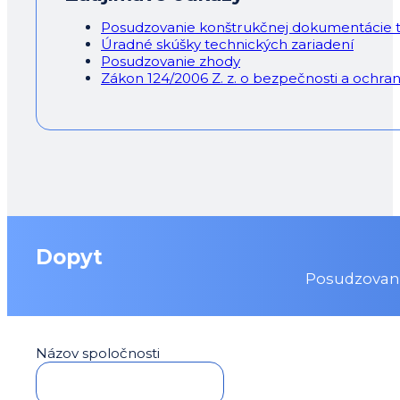
Posudzovanie konštrukčnej dokumentácie t
Úradné skúšky technických zariadení
Posudzovanie zhody
Zákon 124/2006 Z. z. o bezpečnosti a ochra
Dopyt
Posudzovani
Názov spoločnosti