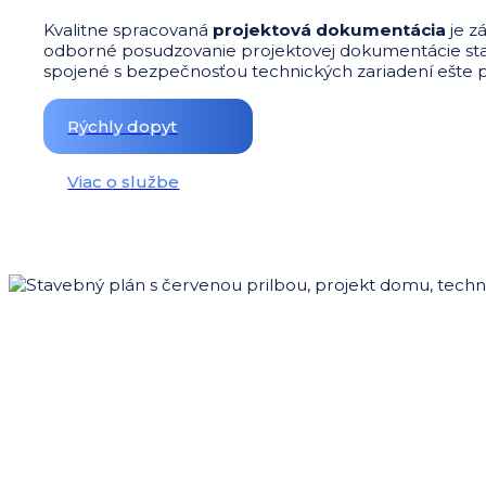
Kvalitne spracovaná
projektová dokumentácia
je z
odborné posudzovanie projektovej dokumentácie stavie
spojené s bezpečnosťou technických zariadení ešte p
Rýchly dopyt
Viac o službe