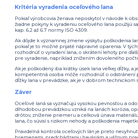
Kritéria vyradenia oceľového lana
Pokiaľ výrobcovia žeriava neposkytol v návode k obs
žiadne pokyny k vyradeniu oceľového lana použijú sa
kap. 6.2 až 6.7 normy ISO 4309.
Ak dôjde k významnej zmene výskytu poškodenia lana
pokiaľ je to možné prijaté nápravné oparenia. V t
rozhodnúť o vyradení lana, o skrátení lehoty pre ďal
pre vyradenie, napríklad znížením dovoleného počtu
Ak je poškodený iba krátky úsek lana veľkej dĺžky, a
kompetentná osoba môže rozhodnúť o odstránení 
dĺžky lana v prevádzke, ak je v dobrom technickom s
Záver
Oceľové laná sa vyznačujú vysokou pevnosťou a odol
dlhodobou prevádzkou vzniká na lanách korózia, opo
drôtov, zníženie priemeru a celková únava materiálu
lana, čo súvisí s rizikom nehody a poškodenia majetk
Pravidelná kontrola oceľových lán je preto nevyhnu
bremenami, predchádzaniu haváriám a vážnym pr