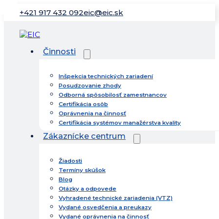
+421 917 432 092
eic@eic.sk
Činnosti
Inšpekcia technických zariadení
Posudzovanie zhody
Odborná spôsobilosť zamestnancov
Certifikácia osôb
Oprávnenia na činnosť
Certifikácia systémov manažérstva kvality
Zákaznícke centrum
Žiadosti
Termíny skúšok
Blog
Otázky a odpovede
Vyhradené technické zariadenia (VTZ)
Vydané osvedčenia a preukazy
Vydané oprávnenia na činnosť