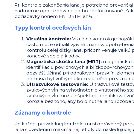
Pri kontrole zakončenia lana je potrebné preveriť aj s
nadmerne opotrebované alebo zdeformované. Zakon
požiadavky noriem EN 13411-1 až 6.
Typy kontrol oceľových lán
Vizuálna kontrola:
Vizuálna kontrola je najzá
často môže odhaliť zjavné známky opotrebenia,
kontrolu celej dĺžky lana, pričom venuje veľkú 
koncové spoje a kladky.
Magnetická skúška lana (MRT):
magnetická sk
identifikáciu povrchových a blízkopovrchových
obzvlášť účinná pri odhaľovaní prasklín, zlomen
nemusia byť voľným okom viditeľné pri vizuálne
Ultrazvukové testovanie:
Ultrazvukové testo
zvukových vĺn na vyhodnotenie vnútorného sta
zvukových vĺn môžu inšpektori identifikovať v
korózie bez toho, aby bolo nutné lano rozobera
Záznamy o kontrole
Po každej pravidelnej kontrole musí oprávnený per
lana s uvedením maximálnej lehoty do nasledujúcej p