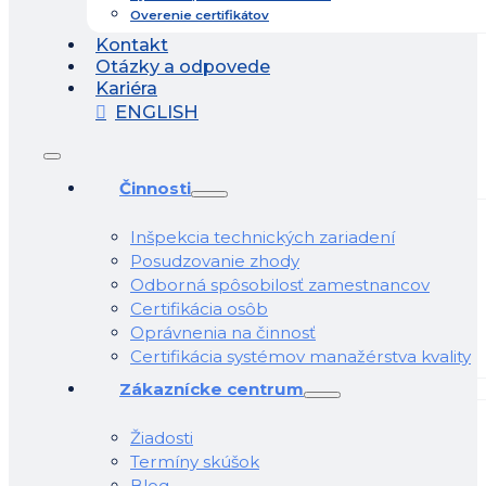
Overenie certifikátov
Kontakt
Otázky a odpovede
Kariéra
ENGLISH
Činnosti
Inšpekcia technických zariadení
Posudzovanie zhody
Odborná spôsobilosť zamestnancov
Certifikácia osôb
Oprávnenia na činnosť
Certifikácia systémov manažérstva kvality
Zákaznícke centrum
Žiadosti
Termíny skúšok
Blog