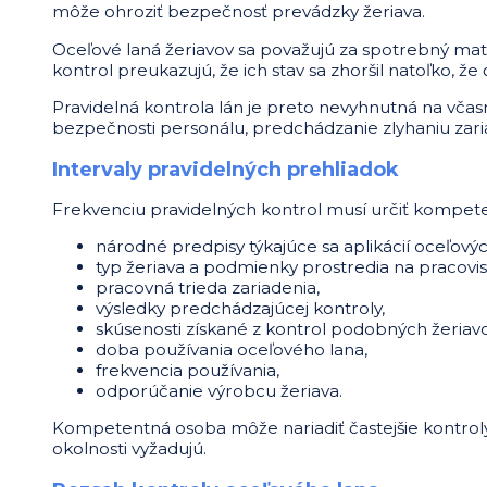
môže ohroziť bezpečnosť prevádzky žeriava.
Oceľové laná žeriavov sa považujú za spotrebný mate
kontrol preukazujú, že ich stav sa zhoršil natoľko, 
Pravidelná kontrola lán je preto nevyhnutná na včasn
bezpečnosti personálu, predchádzanie zlyhaniu zaria
Intervaly pravidelných prehliadok
Frekvenciu pravidelných kontrol musí určiť kompeten
národné predpisy týkajúce sa aplikácií oceľovýc
typ žeriava a podmienky prostredia na pracovis
pracovná trieda zariadenia,
výsledky predchádzajúcej kontroly,
skúsenosti získané z kontrol podobných žeriav
doba používania oceľového lana,
frekvencia používania,
odporúčanie výrobcu žeriava.
Kompetentná osoba môže nariadiť častejšie kontroly, 
okolnosti vyžadujú.