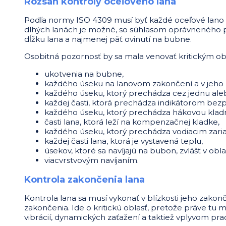
Rozsah kontroly oceľového lana
Podľa normy ISO 4309 musí byť každé oceľové lano sk
dlhých lanách je možné, so súhlasom oprávneného 
dĺžku lana a najmenej päť ovinutí na bubne.
Osobitná pozornosť by sa mala venovať kritickým ob
ukotvenia na bubne,
každého úseku na lanovom zakončení a v jeho b
každého úseku, ktorý prechádza cez jednu aleb
každej časti, ktorá prechádza indikátorom bezp
každého úseku, ktorý prechádza hákovou klad
časti lana, ktorá leží na kompenzačnej kladke,
každého úseku, ktorý prechádza vodiacim zaria
každej časti lana, ktorá je vystavená teplu,
úsekov, ktoré sa navíjajú na bubon, zvlášť v oblas
viacvrstvovým navíjaním.
Kontrola zakončenia lana
Kontrola lana sa musí vykonať v blízkosti jeho zakon
zakončenia. Ide o kritickú oblasť, pretože práve t
vibrácií, dynamických zaťažení a taktiež vplyvom pr