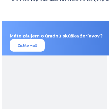
Máte záujem o úradnú skúška žeriavov?
Zistite viac