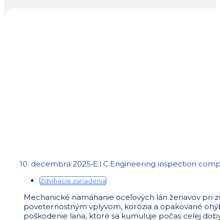
10. decembra 2025
•
E.I.C.Engineering inspection compa
Zdvíhacie zariadenia
Mechanické namáhanie oceľových lán žeriavov pri zd
poveternostným vplyvom, korózia a opakované ohý
poškodenie lana, ktoré sa kumuluje počas celej dob