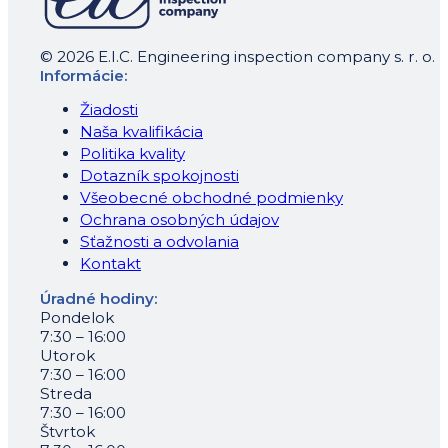
© 2026 E.I.C. Engineering inspection company s. r. o.
Informácie:
Žiadosti
Naša kvalifikácia
Politika kvality
Dotazník spokojnosti
Všeobecné obchodné podmienky
Ochrana osobných údajov
Sťažnosti a odvolania
Kontakt
Úradné hodiny:
Pondelok
7:30 – 16:00
Utorok
7:30 – 16:00
Streda
7:30 – 16:00
Štvrtok