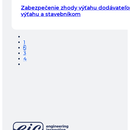
Zabezpečenie zhody výťahu dodávateľ
výťahu a stavebníkom
1
2
3
4