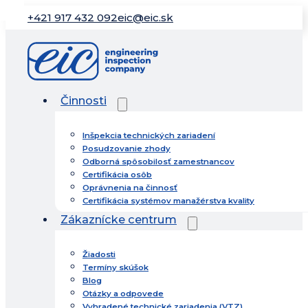
+421 917 432 092
eic@eic.sk
Činnosti
Inšpekcia technických zariadení
Posudzovanie zhody
Odborná spôsobilosť zamestnancov
Certifikácia osôb
Oprávnenia na činnosť
Certifikácia systémov manažérstva kvality
Zákaznícke centrum
Žiadosti
Termíny skúšok
Blog
Otázky a odpovede
Vyhradené technické zariadenia (VTZ)