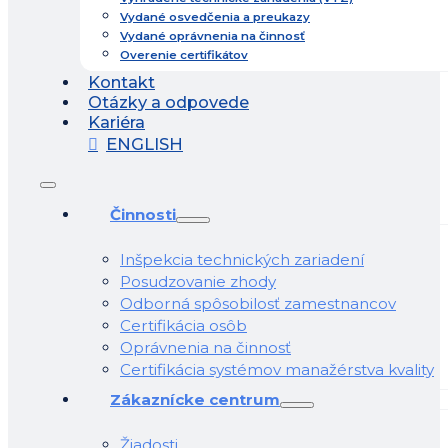
Vydané osvedčenia a preukazy
Vydané oprávnenia na činnosť
Overenie certifikátov
Kontakt
Otázky a odpovede
Kariéra
ENGLISH
Činnosti
Inšpekcia technických zariadení
Posudzovanie zhody
Odborná spôsobilosť zamestnancov
Certifikácia osôb
Oprávnenia na činnosť
Certifikácia systémov manažérstva kvality
Zákaznícke centrum
Žiadosti